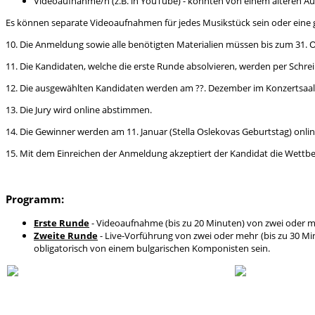
Videoaufnahme/n (z.B. in YouTube) - könnten von einem älteren
Es können separate Videoaufnahmen für jedes Musikstück sein oder eine
10. Die Anmeldung sowie alle benötigten Materialien müssen bis zum 31. 
11. Die Kandidaten, welche die erste Runde absolvieren, werden per Schre
12. Die ausgewählten Kandidaten werden am ??. Dezember im Konzertsaal D
13. Die Jury wird online abstimmen.
14. Die Gewinner werden am 11. Januar (Stella Oslekovas Geburtstag) onl
15. Mit dem Einreichen der Anmeldung akzeptiert der Kandidat die Wettb
Programm:
Erste Runde
-
Videoaufnahme
(bis zu 20 Minuten) von zwei oder 
Zweite Runde
-
Live-Vorführung von zwei oder mehr (bis zu 30 M
obligatorisch von einem bulgarischen Komponisten sein.