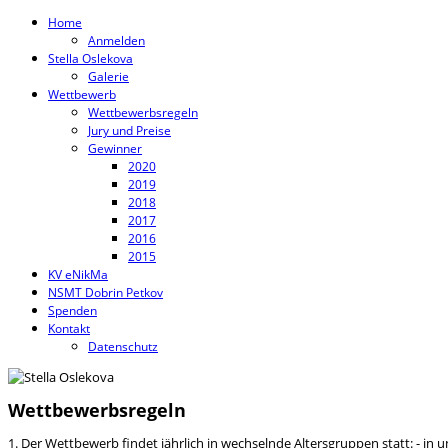
Home
Anmelden
Stella Oslekova
Galerie
Wettbewerb
Wettbewerbsregeln
Jury und Preise
Gewinner
2020
2019
2018
2017
2016
2015
KV eNikMa
NSMT Dobrin Petkov
Spenden
Kontakt
Datenschutz
Wettbewerbsregeln
1. Der Wettbewerb findet jährlich in wechselnde Altersgruppen statt: - in 