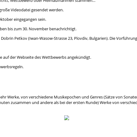
 Auftritt, Wettbewerb oder Heimaufnahmen stammen…
 große Videodatei gesendet werden.
Oktober eingegangen sein.
iben bis zum 30. November benachrichtigt.
obrin Petkov (Iwan-Wasow-Strasse 23, Plovdiv, Bulgarien). Die Vorführung 
ine auf der Webseite des Wettbewerbs angekündigt.
ewerbsregeln.
mehr Werke, von verschiedene Musikepochen und Genres (Sätze von Sonaten 
inuten zusammen und andere als bei der ersten Runde)
Werke von verschied