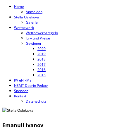
Home
Anmelden
Stella Oslekova
Galerie
Wettbewerb
Wettbewerbsregeln
Jury und Preise
Gewinner
2020
2019
2018
2017
2016
2015
KV eNikMa
NSMT Dobrin Petkov
Spenden
Kontakt
Datenschutz
Emanuil Ivanov