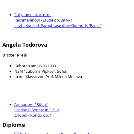
Stoyanov - Nocturne
Rachmaninow - Étude op. 39 № 1
Liszt - Konzert-Paraphrase über Gounods "Faust"
Angela Todorova
Dritter Preis
Geboren am 08.03.1999
NSM "Lubomir Pipkov", Sofia
In der Klasse von Prof. Milena Mollova
Arnaudov - "Ritual"
Scarlatti - Sonate in F-Dur
Chopin - Rondo op. 1
Diplome