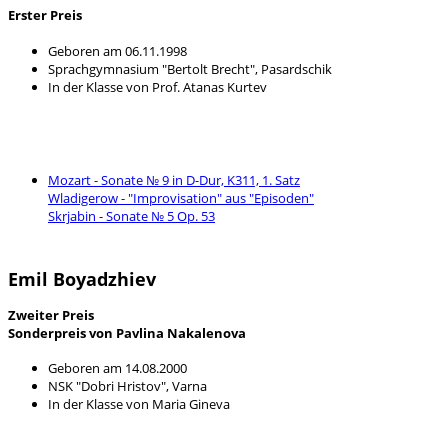
Erster Preis
Geboren am 06.11.1998
Sprachgymnasium "Bertolt Brecht", Pasardschik
In der Klasse von Prof. Atanas Kurtev
Mozart - Sonate № 9 in D-Dur, K311, 1. Satz
Wladigerow - "Improvisation" aus "Episoden"
Skrjabin - Sonate № 5 Op. 53
Emil Boyadzhiev
Zweiter Preis
Sonderpreis von Pavlina Nakalenova
Geboren am 14.08.2000
NSK "Dobri Hristov", Varna
In der Klasse von Maria Gineva