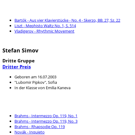
Bartók - Aus vier Klavierstücke - No. 4 - Skerzo, BB. 27, Sz. 22
Liszt - Mephisto Waltz No. 1, S. 514
Vladigerov - Rhythmic Movement
Stefan Simov
Dritte Gruppe
Dritter Preis
Geboren am 16.07.2003
"Lubomir Pipkov", Sofia
In der Klasse von Emilia Kaneva
Brahms - Intermezzo Op. 119, No. 1
Brahms - Intermezzo Op. 119, No. 3
Brahms - Rhapsodie Op. 119
Novák - Inquieto