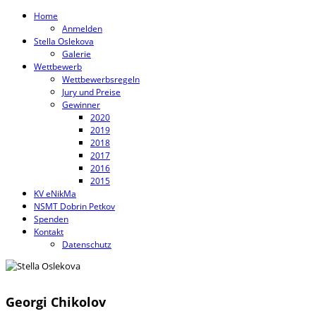
Home
Anmelden
Stella Oslekova
Galerie
Wettbewerb
Wettbewerbsregeln
Jury und Preise
Gewinner
2020
2019
2018
2017
2016
2015
KV eNikMa
NSMT Dobrin Petkov
Spenden
Kontakt
Datenschutz
Georgi Chikolov