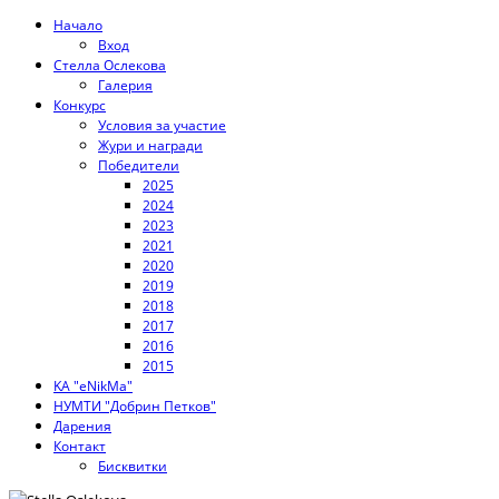
Начало
Вход
Стелла Ослекова
Галерия
Конкурс
Условия за участие
Жури и награди
Победители
2025
2024
2023
2021
2020
2019
2018
2017
2016
2015
KA "eNikMa"
НУМТИ "Добрин Петков"
Дарения
Контакт
Бисквитки