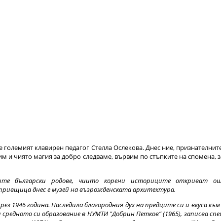
е големият клавирен педагог Стелла Ослекова. Днес ние, признателнит
м и чиято магия за добро следваме, вървим по стъпките на спомена, з
ите български родове, чиито корени историците откриват ощ
привщица днес е музей на възрожденската архитектура.
рез 1946 година. Наследила благородния дух на предците си и вкуса к
ва средното си образование в НУМТИ "Добрин Петков” (1965), записва сп