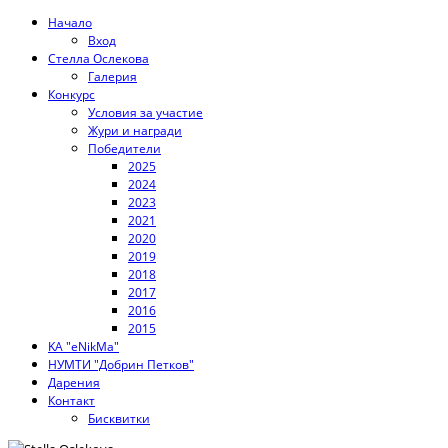
Начало
Вход
Стелла Ослекова
Галерия
Конкурс
Условия за участие
Жури и награди
Победители
2025
2024
2023
2021
2020
2019
2018
2017
2016
2015
KA "eNikMa"
НУМТИ "Добрин Петков"
Дарения
Контакт
Бисквитки