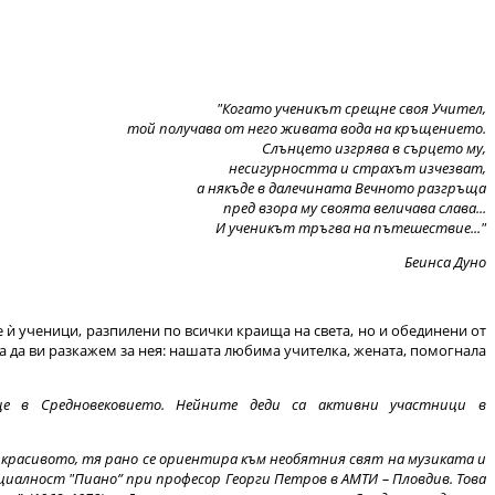
"Когато ученикът срещне своя Учител,
той получава от него живата вода на кръщението.
Слънцето изгрява в сърцето му,
несигурността и страхът изчезват,
а някъде в далечината Вечното разгръща
пред взора му своята величава слава...
И ученикът тръгва на пътешествие..."
Беинса Дуно
е ѝ ученици, разпилени по всички краища на света, но и обединени от
а да ви разкажем за нея: нашата любима учителка, жената, помогнала
е в Средновековието. Нейните деди са активни участници в
ъм красивото, тя рано се ориентира към необятния свят на музиката и
ециалност "Пиано” при професор Георги Петров в АМТИ – Пловдив. Това