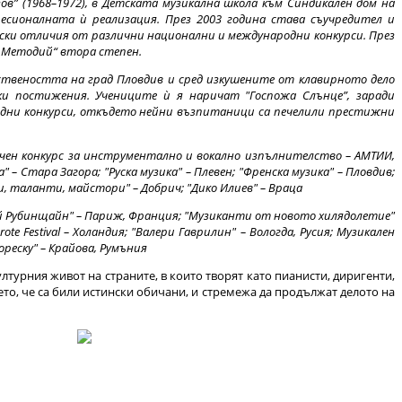
ов” (1968–1972), в Детската музикална школа към Синдикален дом на
есионалната ѝ реализация. През 2003 година става съучредител и
ски отличия от различни национални и международни конкурси. През
и Методий“ втора степен.
ествеността на град Пловдив и сред изкушените от клавирното дело
ки постижения. Учениците ѝ я наричат "Госпожа Слънце”, заради
одни конкурси, откъдето нейни възпитаници са печелили престижни
ичен конкурс за инструментално и вокално изпълнителство – АМТИИ,
 – Стара Загора; "Руска музика" – Плевен; "Френска музика" – Пловдив;
ди, таланти, майстори" – Добрич; "Дико Илиев" – Враца
иколай Рубинщайн" – Париж, Франция; "Музиканти от новото хилядолетие"
ote Festival – Холандия; "Валери Гаврилин" – Вологда, Русия; Музикален
ореску" – Крайова, Румъния
турния живот на страните, в които творят като пианисти, диригенти,
то, че са били истински обичани, и стремежа да продължат делото на