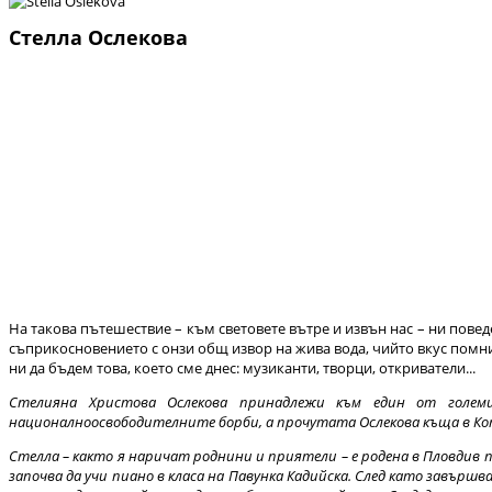
Стелла Ослекова
На такова пътешествие – към световете вътре и извън нас – ни повед
съприкосновението с онзи общ извор на жива вода, чийто вкус помни
ни да бъдем това, което сме днес: музиканти, творци, откриватели...
Стелияна Христова Ослекова принадлежи към един от голем
националноосвободителните борби, а прочутата Ослекова къща в Ко
Стелла – както я наричат роднини и приятели – е родена в Пловдив п
започва да учи пиано в класа на Павунка Кадийска. След като завърш