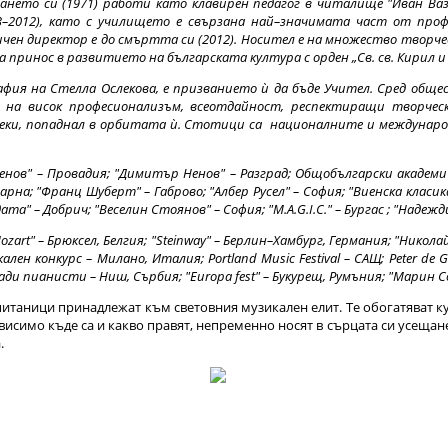
ането си (1971) работи като клавирен педагог в читалище "Иван Ваз
73–2012), като с училището е свързана най–значимата част от проф
чен директор е до смъртта си (2012). Носител е на множество творче
 принос в развитието на българската култура с орден „Св. св. Кирил 
афия на Стелла Ослекова, е призванието ѝ
да бъде Учител. Сред общ
 на висок професионализъм, всеотдайност, респектиращи творчес
секи, попаднал в орбитата ѝ. Стотици са националните и междунар
енов" – Провадия; "Димитър Ненов" – Разград; Общобългарски академ
на; "Франц Шуберт" – Габрово; "Албер Русел" – София; "Виенска класика"
та" – Добрич; "Веселин Стоянов" – София; "М.A.G.I.C." – Бургас ; "Надеж
"Mozart" – Брюксел, Белгия; "Steinway" – Берлин–Хамбург, Германия; "Н
н конкурс – Милано, Италия; Portland Music Festival – САЩ; Peter de Gr
лади пианисти – Ниш, Сърбия; "Europa fest" – Букурещ, Румъния; "Марин С
питаници принадлежат към световния музикален елит. Те обогатяват кул
исимо къде са и какво правят, непременно носят в сърцата си усещане
.