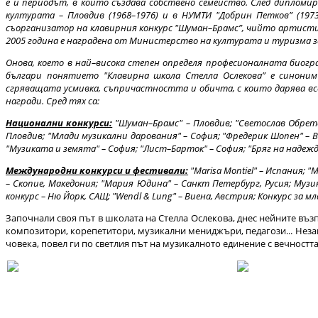
е и периодът, в който създава собствено семейство. След дипломир
културата – Пловдив (1968–1976) и в НУМТИ "Добрин Петков” (19
съорганизатор на клавирния конкурс "Шуман–Брамс”, чийто артисти
2005 година е наградена от Министерство на културата и туризма за
Онова, което в най–висока степен определя професионалната биогр
българи понятието "Клавирна школа Стелла Ослекова” е синоним
сгряващата усмивка, съпричастността и обичта, с които дарява в
награди. Сред тях са:
Национални конкурси:
"Шуман–Брамс" – Пловдив; "Светослав Обрет
Пловдив; "Млади музикални дарования" – София; "Фредерик Шопен" – Вар
"Музиката и земята" – София; "Лист–Барток" – София; "Бряг на надежда
Международни конкурси и фестивали:
"Marisa Montiel" – Испания; 
– Скопие, Македония; "Мария Юдина" – Санкт Петербург, Русия; Музикале
конкурс – Ню Йорк, САЩ; "Wendl & Lung" – Виена, Австрия; Конкурс за м
Започнали своя път в школата на Стелла Ослекова, днес нейните въз
композитори, корепетитори, музикални мениджъри, педагози... Незав
човека, повел ги по светлия път на музикалното единение с вечността