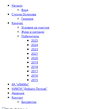
Начало
Вход
Стелла Ослекова
Галерия
Конкурс
Условия за участие
Жури и награди
Победители
2025
2024
2023
2021
2020
2019
2018
2017
2016
2015
KA "eNikMa"
НУМТИ "Добрин Петков"
Дарения
Контакт
Бисквитки